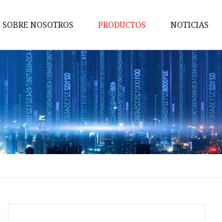
SOBRE NOSOTROS
PRODUCTOS
NOTICIAS
Motosierra
Motosierra de gasolina
Desbrozadora de gasolina
Mini motosierra
Motosierra semiprofesional