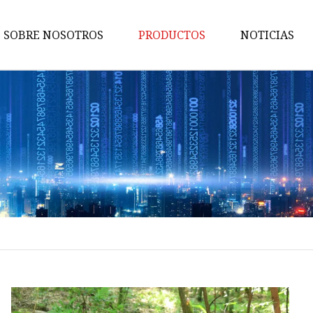
SOBRE NOSOTROS
PRODUCTOS
NOTICIAS
Motosierra
Motosierra de gasolina
Desbrozadora de gasolina
Mini motosierra
Motosierra semiprofesional