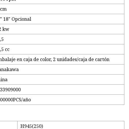
5cm
" 18" Opcional
2 kw
,5
,5 cc
balaje en caja de color, 2 unidades/caja de cartón
anakawa
ina
433909000
500000PCS/año
H945(250)