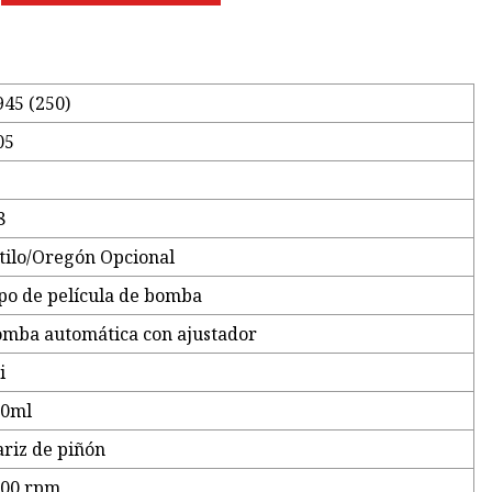
45 (250)
05
8
tilo/Oregón Opcional
po de película de bomba
mba automática con ajustador
i
70ml
riz de piñón
800 rpm