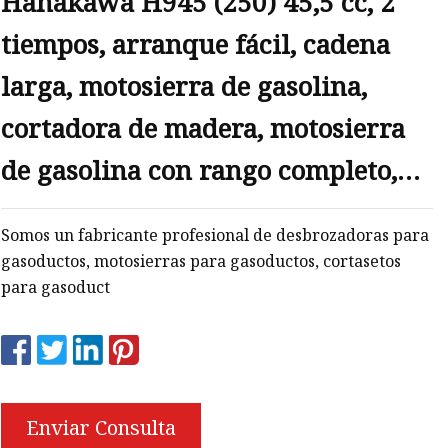
Hanakawa H945 (250) 45,5 cc, 2
tiempos, arranque fácil, cadena
larga, motosierra de gasolina,
cortadora de madera, motosierra
de gasolina con rango completo,
motosierra manual de alta calidad
Somos un fabricante profesional de desbrozadoras para
gasoductos, motosierras para gasoductos, cortasetos
para gasoduct
Enviar Consulta